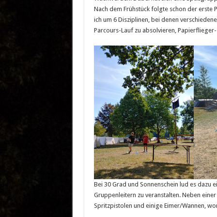
Nach dem Frühstück folgte schon der erste
ich um 6 Disziplinen, bei denen verschiede
Parcours-Lauf zu absolvieren, Papierflieger
Bei 30 Grad und Sonnenschein lud es dazu e
Gruppenleitern zu veranstalten. Neben eine
Spritzpistolen und einige Eimer/Wannen, wo