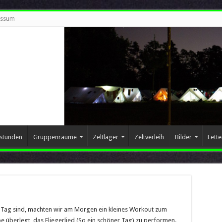
essum
stunden
Gruppenräume
Zeltlager
Zeltverleih
Bilder
Lett
 Tag sind, machten wir am Morgen ein kleines Workout zum
 überlegt, das Fliegerlied (So ein schöner Tag) zu performen.