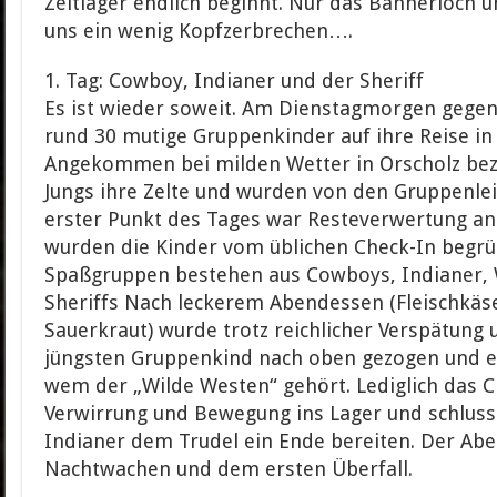
Zeltlager endlich beginnt. Nur das Bannerloch 
uns ein wenig Kopfzerbrechen….
1. Tag: Cowboy, Indianer und der Sheriff
Es ist wieder soweit. Am Dienstagmorgen gegen
rund 30 mutige Gruppenkinder auf ihre Reise in
Angekommen bei milden Wetter in Orscholz be
Jungs ihre Zelte und wurden von den Gruppenle
erster Punkt des Tages war Resteverwertung a
wurden die Kinder vom üblichen Check-In begrüß
Spaßgruppen bestehen aus Cowboys, Indianer, 
Sheriffs Nach leckerem Abendessen (Fleischkäse
Sauerkraut) wurde trotz reichlicher Verspätun
jüngsten Gruppenkind nach oben gezogen und es
wem der „Wilde Westen“ gehört. Lediglich das 
Verwirrung und Bewegung ins Lager und schluss
Indianer dem Trudel ein Ende bereiten. Der Ab
Nachtwachen und dem ersten Überfall.