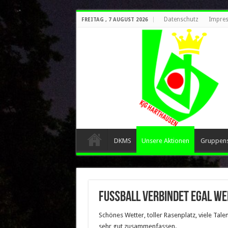
Datenschutz
Impre
FREITAG , 7 AUGUST 2026
DKMS
Unsere Aktionen
Gruppen
Fußball verbindet egal we
Schönes Wetter, toller Rasenplatz, viele Ta
sehr gut zusammenfassen.