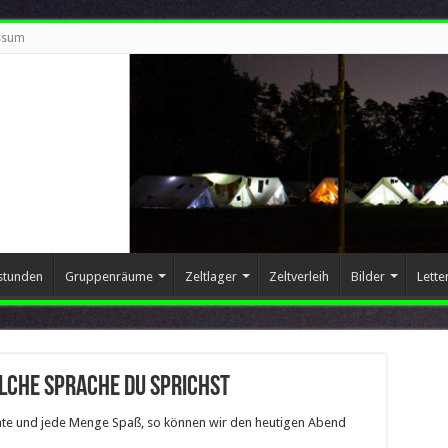
ssum
stunden
Gruppenräume
Zeltlager
Zeltverleih
Bilder
Lette
lche Sprache du sprichst
lente und jede Menge Spaß, so können wir den heutigen Abend