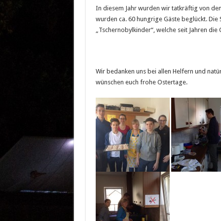
In diesem Jahr wurden wir tatkräftig von de
wurden ca. 60 hungrige Gäste beglückt. Di
„Tschernobylkinder“, welche seit Jahren d
Wir bedanken uns bei allen Helfern und nat
wünschen euch frohe Ostertage.