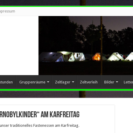
mpressum
stunden
Gruppenräume
Zeltlager
Zeltverleih
Bilder
Lette
ernobylkinder“ am Karfreitag
unser traditionelles Fastenessen am Karfreitag.